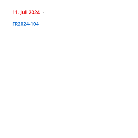
11. Juli 2024
FR2024-104
Weiterlesen
Home
Einsatzberichte
RTW Braubach
Impressum
Datenschutzerklärung
© 2026
Ilscipio
&
DRK-Rettungsdienst
Rheinhessen-Nahe
für DRK Ortsverein Augst e.V.