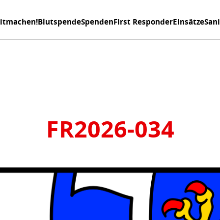
itmachen!
Blutspende
Spenden
First Responder
Einsätze
San
FR2026-034