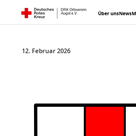
Zum
DRK Ortsverein Augst e.V.
Über uns
News
M
Inhalt
springen
12. Februar 2026