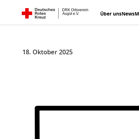
Zum
DRK Ortsverein Augst e.V.
Über uns
News
M
Inhalt
springen
18. Oktober 2025