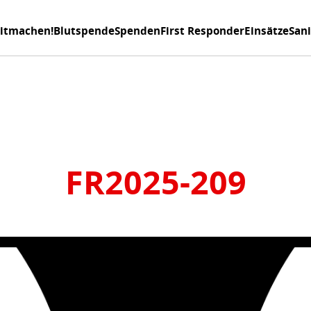
itmachen!
Blutspende
Spenden
First Responder
Einsätze
San
FR2025-209