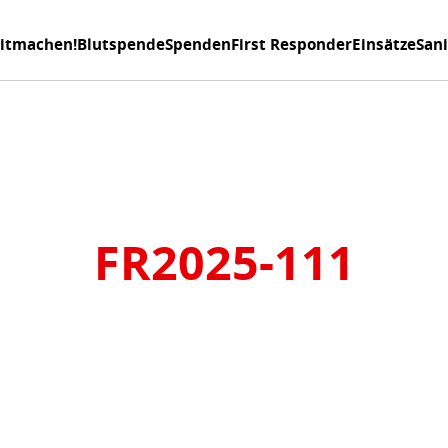
itmachen!
Blutspende
Spenden
First Responder
Einsätze
San
FR2025-111