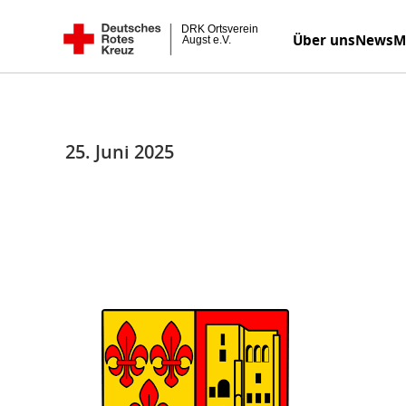
Zum
DRK Ortsverein Augst e.V.
Über uns
News
M
Inhalt
springen
25. Juni 2025