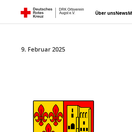
Zum
DRK Ortsverein Augst e.V.
Über uns
News
M
Inhalt
springen
9. Februar 2025