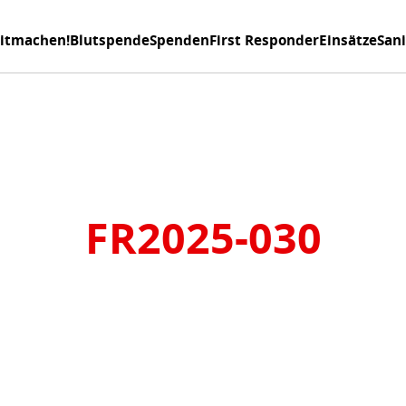
itmachen!
Blutspende
Spenden
First Responder
Einsätze
San
FR2025-030