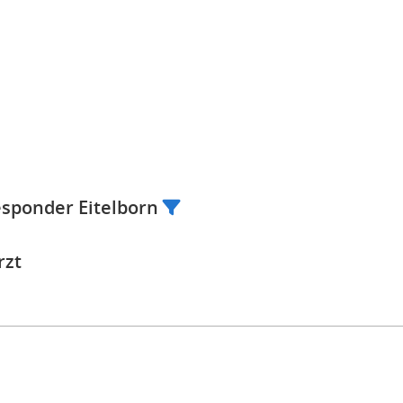
esponder Eitelborn
rzt