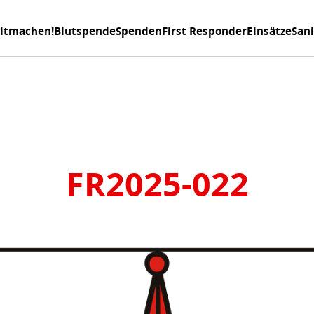
itmachen!
Blutspende
Spenden
First Responder
Einsätze
San
FR2025-022