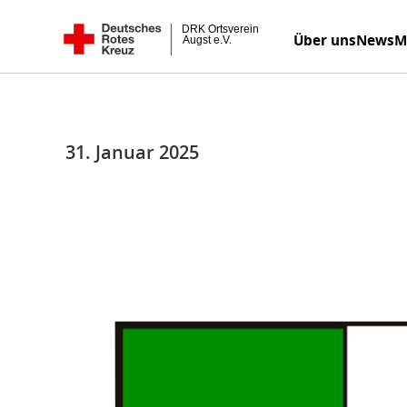
Zum
DRK Ortsverein Augst e.V.
Über uns
News
M
Inhalt
springen
31. Januar 2025