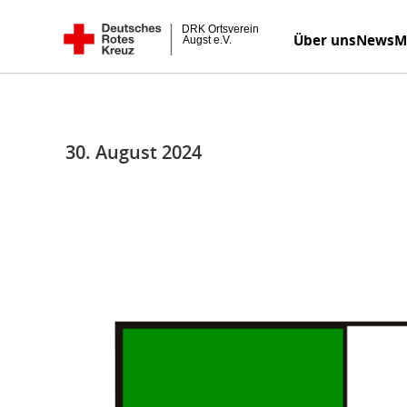
Zum
DRK Ortsverein Augst e.V.
Über uns
News
M
Inhalt
springen
30. August 2024