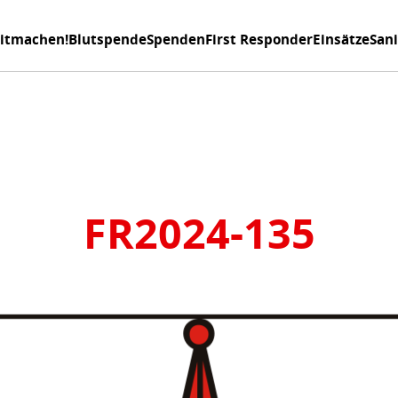
itmachen!
Blutspende
Spenden
First Responder
Einsätze
San
FR2024-135